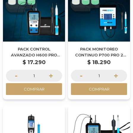
PACK CONTROL
PACK MONITOREO
AVANZADO H600 PRO
CONTINUO P700 PRO 2
AMT
AMT
$
17.290
$
18.290
-
+
-
+
COMPRAR
COMPRAR