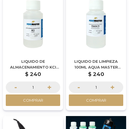
LIQUIDO DE
LIQUIDO DE LIMPIEZA
ALMACENAMIENTO KCI
100ML AQUA MASTER
100ML AQUA MASTER
TOOLS
$
240
$
240
TOOLS
-
+
-
+
COMPRAR
COMPRAR