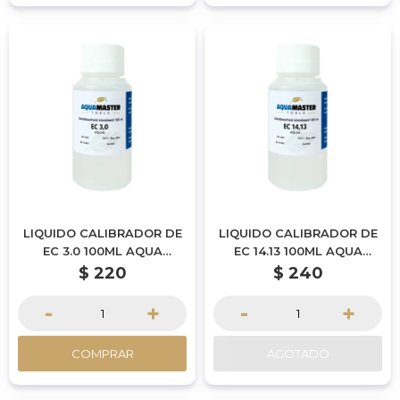
LIQUIDO CALIBRADOR DE
LIQUIDO CALIBRADOR DE
EC 3.0 100ML AQUA
EC 14.13 100ML AQUA
MASTER TOOLS
MASTER TOOLS
$
220
$
240
-
+
-
+
COMPRAR
AGOTADO