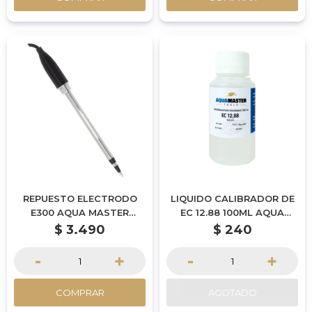
REPUESTO ELECTRODO
LIQUIDO CALIBRADOR DE
E300 AQUA MASTER
EC 12.88 100ML AQUA
TOOLS
MASTER TOOLS
$
3.490
$
240
-
+
-
+
COMPRAR
AGOTADO