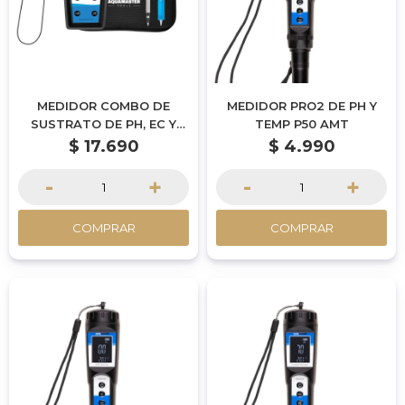
MEDIDOR COMBO DE
MEDIDOR PRO2 DE PH Y
SUSTRATO DE PH, EC Y
TEMP P50 AMT
TEMP H600-S
$
17.690
$
4.990
-
+
-
+
COMPRAR
COMPRAR