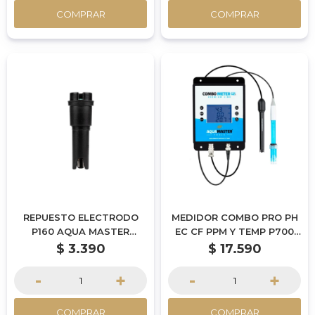
COMPRAR
COMPRAR
REPUESTO ELECTRODO
MEDIDOR COMBO PRO PH
P160 AQUA MASTER
EC CF PPM Y TEMP P700
TOOLS
AQUA MASTER TOOLS
$
3.390
$
17.590
-
+
-
+
COMPRAR
COMPRAR