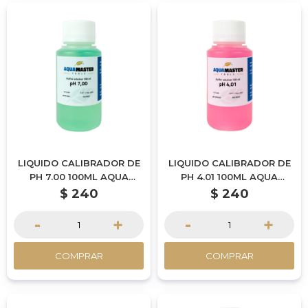
LIQUIDO CALIBRADOR DE
LIQUIDO CALIBRADOR DE
PH 7.00 100ML AQUA
PH 4.01 100ML AQUA
MASTER TOOLS
MASTER TOOLS
$
240
$
240
-
+
-
+
COMPRAR
COMPRAR