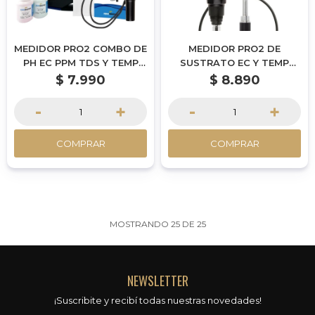
MEDIDOR PRO2 COMBO DE
MEDIDOR PRO2 DE
PH EC PPM TDS Y TEMP
SUSTRATO EC Y TEMP
P160 AMT
E300 AMT
$
7.990
$
8.890
-
+
-
+
COMPRAR
COMPRAR
MOSTRANDO
25
DE
25
NEWSLETTER
¡Suscribite y recibí todas nuestras novedades!