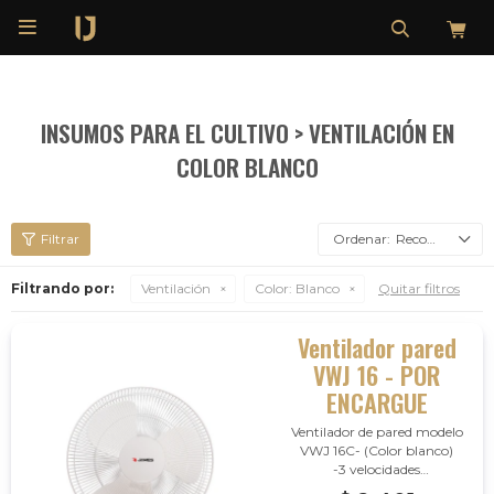

INSUMOS PARA EL CULTIVO > VENTILACIÓN EN
COLOR BLANCO
Recomendados
Filtrando por:
Ventilación
Color:
Blanco
Quitar filtros
Ventilador pared
VWJ 16 - POR
ENCARGUE
Ventilador de pared modelo
VWJ 16C- (Color blanco)
-3 velocidades
-Oscilante