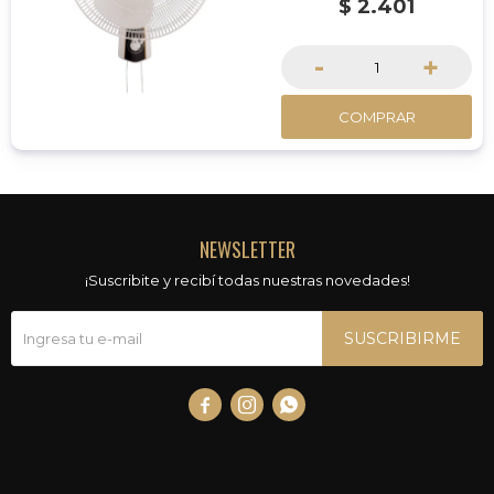
$
2.401
-50 W.
-Dimensiones: diámetro
400mm
-
+
COMPRAR
NEWSLETTER
¡Suscribite y recibí todas nuestras novedades!
SUSCRIBIRME


