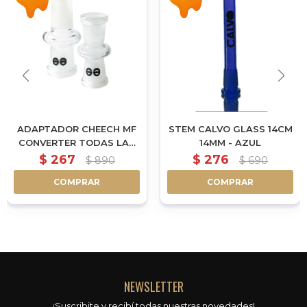
ADAPTADOR CHEECH MF
STEM CALVO GLASS 14CM
CONVERTER TODAS LAS
14MM - AZUL
MEDIDAS
$
267
$
276
$
890
$
690
COMPRAR
COMPRAR
NEWSLETTER
¡Suscribite y recibí todas nuestras novedades!