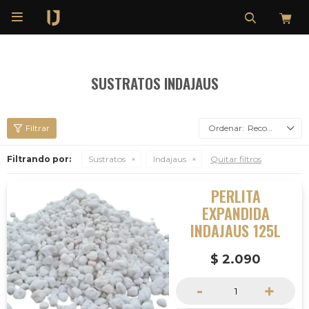

SUSTRATOS INDAJAUS
Recomendados
Filtrando por:
Sustratos
Indajaus
Quitar filtros
PERLITA
EXPANDIDA
INDAJAUS 125L
$
2.090
-
+