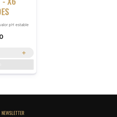
 - X6
DES
valor pH estable
90
+
O
NEWSLETTER