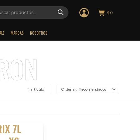
$
0
ALE
MARCAS
NOSOTROS
1 artículo
Recomendados
IX 7L