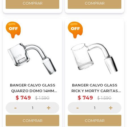
COMPRAR
COMPRAR
BANGER CALVO GLASS
BANGER CALVO GLASS
QUARZO DOMO 14MM
RICK Y MORTY CARITAS
MACHO
14MM MACHO
$
749
$
749
$
1.590
$
1.590
-
+
-
+
COMPRAR
COMPRAR