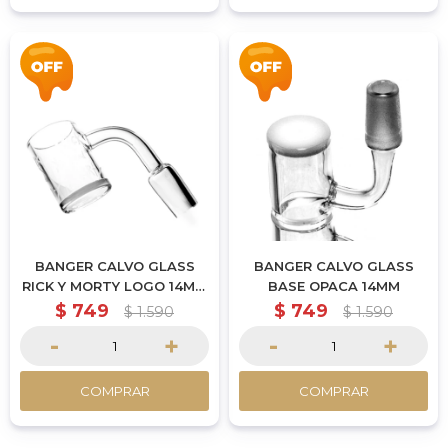
BANGER CALVO GLASS
BANGER CALVO GLASS
RICK Y MORTY LOGO 14MM
BASE OPACA 14MM
MACHO
$
749
$
749
$
1.590
$
1.590
-
+
-
+
COMPRAR
COMPRAR