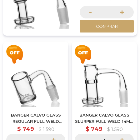
-
+
COMPRAR
BANGER CALVO GLASS
BANGER CALVO GLASS
REGULAR FULL WELD
SLURPER FULL WELD 14MM
14MM MACHO
MACHO
$
749
$
749
$
1.590
$
1.590