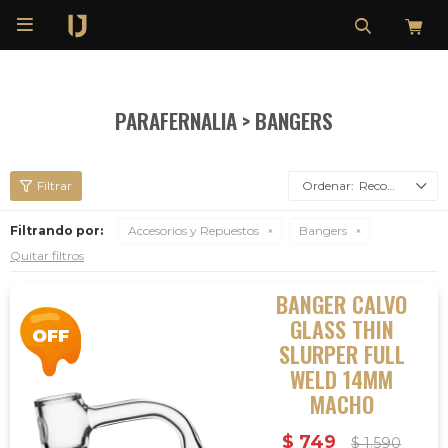

PARAFERNALIA > BANGERS
Recomendados
Filtrando por:
Accesorios y Repuestos
Bangers
Quitar filtros
BANGER CALVO
GLASS THIN
SLURPER FULL
WELD 14MM
MACHO
$
749
$
1.590