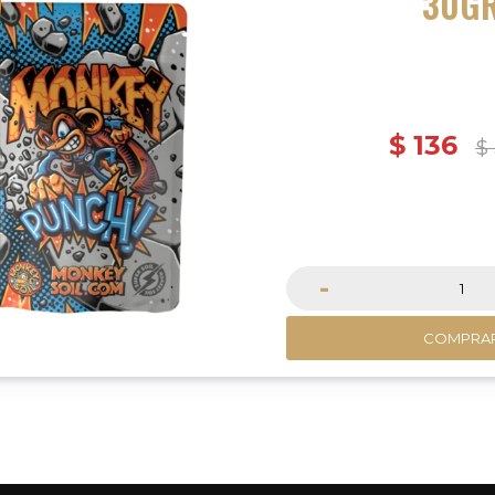
30G
$
136
$
-
COMPRA