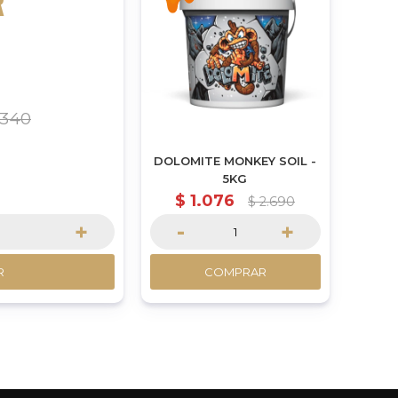
R
340
DOLOMITE MONKEY SOIL -
5KG
$
1.076
$
2.690
+
-
+
R
COMPRAR