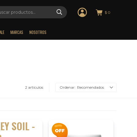
$
0
ALE
MARCAS
NOSOTROS
2 artículos
Recomendados
Y SOIL -