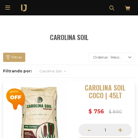

CAROLINA SOIL
Recomendados
Filtrando por:
Carolina Soil
CAROLINA SOIL
COCO | 45LT
$
756
$
890
-
+