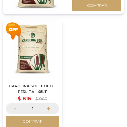
COMPRAR
CAROLINA SOIL COCO +
PERLITA | 45LT
$
816
$
960
-
+
COMPRAR