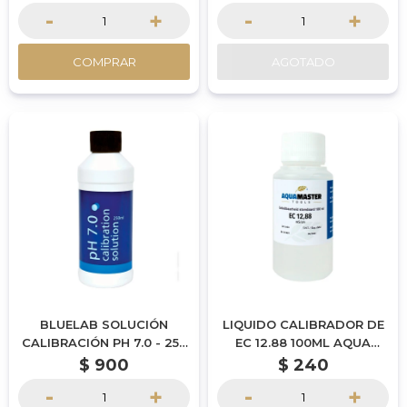
-
+
-
+
COMPRAR
AGOTADO
BLUELAB SOLUCIÓN
LIQUIDO CALIBRADOR DE
CALIBRACIÓN PH 7.0 - 250
EC 12.88 100ML AQUA
ML | POR ENCARGUE
MASTER TOOLS
$
900
$
240
-
+
-
+