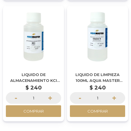
LIQUIDO DE
LIQUIDO DE LIMPIEZA
ALMACENAMIENTO KCI
100ML AQUA MASTER
100ML AQUA MASTER
TOOLS
$
240
$
240
TOOLS
-
+
-
+
COMPRAR
COMPRAR