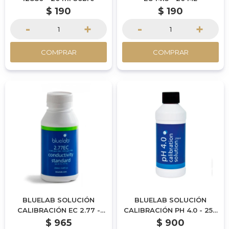
$
190
$
190
-
+
-
+
COMPRAR
COMPRAR
BLUELAB SOLUCIÓN
BLUELAB SOLUCIÓN
CALIBRACIÓN EC 2.77 -
CALIBRACIÓN PH 4.0 - 250
250 ML | POR ENCARGUE
ML | POR ENCARGUE
$
965
$
900