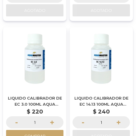
AGOTADO
AGOTADO
LIQUIDO CALIBRADOR DE
LIQUIDO CALIBRADOR DE
EC 3.0 100ML AQUA
EC 14.13 100ML AQUA
MASTER TOOLS
MASTER TOOLS
$
220
$
240
-
+
-
+