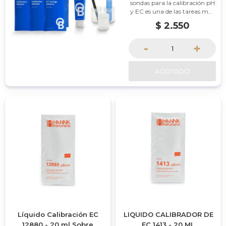
sondas para la calibración pH
y EC es una de las tareas más
importantes para los
$
2.550
cultivadores que poseen un
medidor de pH o EC.
-
+
AGOTADO
Líquido Calibración EC
LIQUIDO CALIBRADOR DE
12880 - 20 ml Sobre
EC 1413 - 20 ML