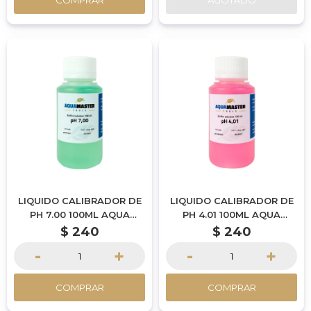
COMPRAR
AGOTADO
LIQUIDO CALIBRADOR DE
LIQUIDO CALIBRADOR DE
PH 7.00 100ML AQUA
PH 4.01 100ML AQUA
MASTER TOOLS
MASTER TOOLS
$
240
$
240
-
+
-
+
COMPRAR
COMPRAR