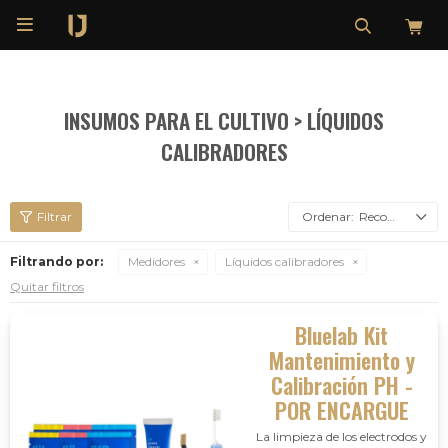

INSUMOS PARA EL CULTIVO > LÍQUIDOS
CALIBRADORES
Recomendados
Filtrando por:
Medidores
Líquidos calibradores
Quitar filtros
Bluelab Kit
Mantenimiento y
Calibración PH -
POR ENCARGUE
La limpieza de los electrodos y