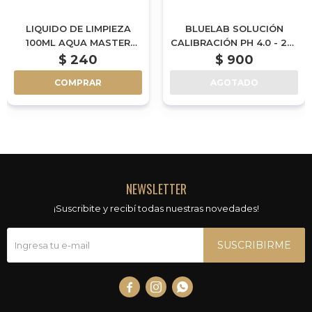
LIQUIDO DE LIMPIEZA
BLUELAB SOLUCIÓN
100ML AQUA MASTER
CALIBRACIÓN PH 4.0 - 250
TOOLS
ML | POR ENCARGUE
$
240
$
900
COMPRAR
AGOTADO
NEWSLETTER
¡Suscribite y recibí todas nuestras novedades!
SUSCRIBIRME


