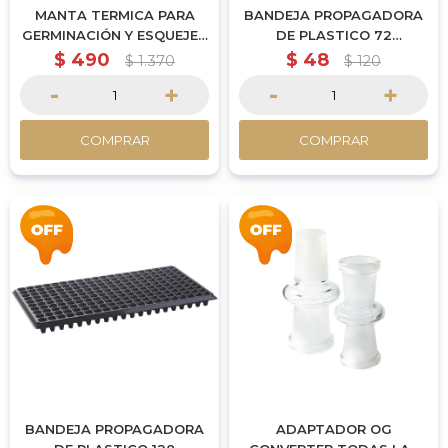
MANTA TERMICA PARA
BANDEJA PROPAGADORA
GERMINACIÓN Y ESQUEJES
DE PLASTICO 72
18W | 25X53CM
ALVEOLOS 40MM | 53.8 X
$
490
$
48
$
1.370
$
120
27.9CM
-
+
-
+
COMPRAR
COMPRAR
BANDEJA PROPAGADORA
ADAPTADOR OG