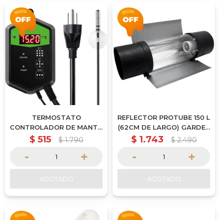
TERMOSTATO
REFLECTOR PROTUBE 150 L
CONTROLADOR DE MANTA
(62CM DE LARGO) GARDEN
TERMICA
HIGHPRO
$
515
$
1.743
$
1.790
$
2.490
-
+
-
+
AGOTADO
AGOTADO