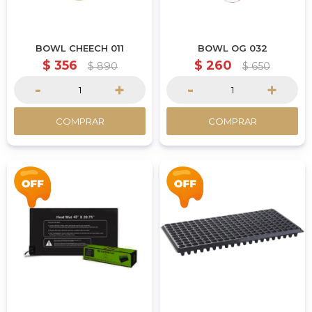
BOWL CHEECH 011
BOWL OG 032
$
356
$
260
$
890
$
650
-
+
-
+
COMPRAR
COMPRAR