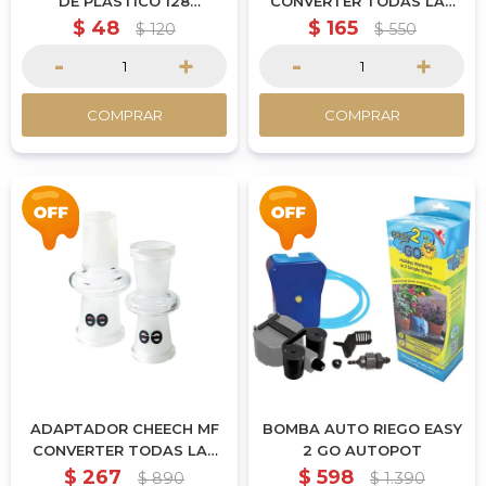
DE PLASTICO 128
CONVERTER TODAS LAS
ALVEOLOS 25MM | 53.8 X
MEDIDAS
$
48
$
165
$
120
$
550
27.9CM
-
+
-
+
COMPRAR
COMPRAR
ADAPTADOR CHEECH MF
BOMBA AUTO RIEGO EASY
CONVERTER TODAS LAS
2 GO AUTOPOT
MEDIDAS
$
267
$
598
$
890
$
1.390