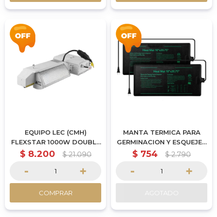
EQUIPO LEC (CMH)
MANTA TERMICA PARA
FLEXSTAR 1000W DOUBLE
GERMINACION Y ESQUEJES
ENDED (Sin lampara)
105W | 122X53CM
$
8.200
$
754
$
21.090
$
2.790
-
+
-
+
COMPRAR
AGOTADO