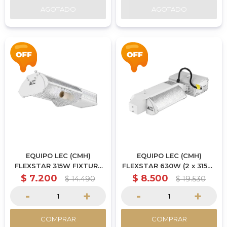
AGOTADO
AGOTADO
EQUIPO LEC (CMH)
EQUIPO LEC (CMH)
FLEXSTAR 315W FIXTURE
FLEXSTAR 630W (2 x 315w)
(Sin lampara)
(Sin lampara)
$
7.200
$
8.500
$
14.490
$
19.530
-
+
-
+
COMPRAR
COMPRAR