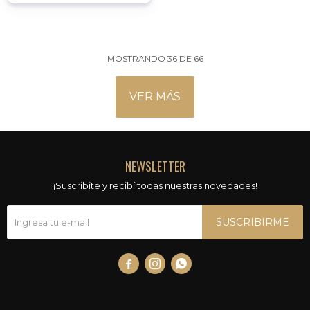
MOSTRANDO
36
DE
66
VER MÁS
NEWSLETTER
¡Suscribite y recibí todas nuestras novedades!
SUSCRIBIRME


