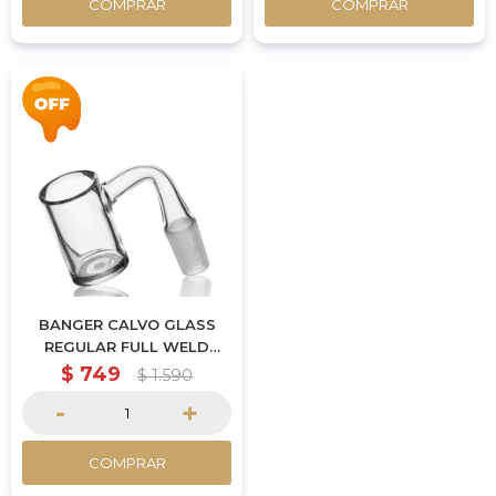
COMPRAR
COMPRAR
BANGER CALVO GLASS
REGULAR FULL WELD
14MM MACHO
$
749
$
1.590
-
+
COMPRAR