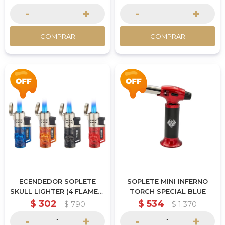
-
+
-
+
COMPRAR
COMPRAR
ECENDEDOR SOPLETE
SOPLETE MINI INFERNO
SKULL LIGHTER (4 FLAMES)
TORCH SPECIAL BLUE
SPECIAL BLUE
$
302
$
534
$
790
$
1.370
-
+
-
+