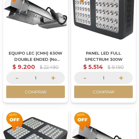
EQUIPO LEC (CMH) 630W
PANEL LED FULL
DOUBLE ENDED (No
SPECTRUM 300W
Incluye Lampara)
$
9.200
$
5.514
$
22.490
$
9.190
-
+
-
+
COMPRAR
COMPRAR