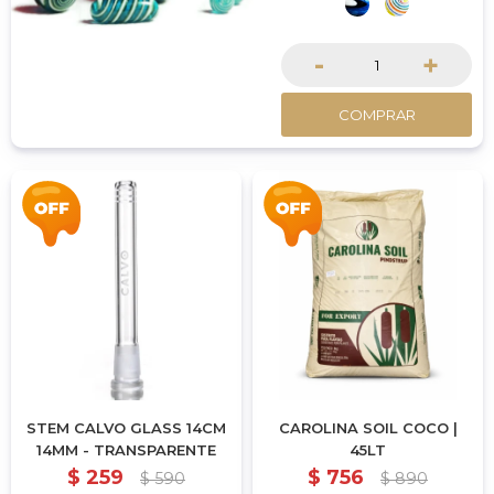
-
+
COMPRAR
STEM CALVO GLASS 14CM
CAROLINA SOIL COCO |
14MM - TRANSPARENTE
45LT
$
259
$
756
$
590
$
890