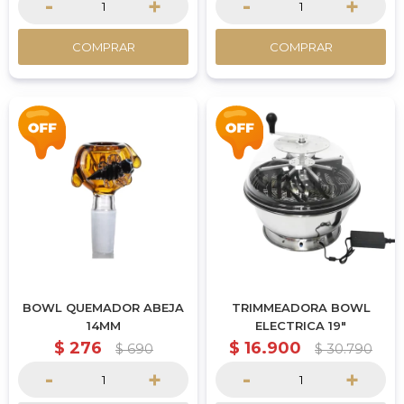
-
+
-
+
COMPRAR
COMPRAR
BOWL QUEMADOR ABEJA
TRIMMEADORA BOWL
14MM
ELECTRICA 19"
$
276
$
16.900
$
690
$
30.790
-
+
-
+