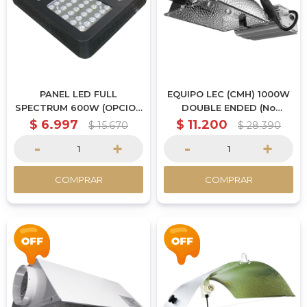
PANEL LED FULL
EQUIPO LEC (CMH) 1000W
SPECTRUM 600W (OPCION
DOUBLE ENDED (No
GROW O BLOOM)
Incluye Lampara)
$
6.997
$
11.200
$
15.670
$
28.390
-
+
-
+
COMPRAR
COMPRAR