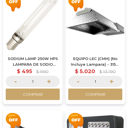
SODIUM LAMP 250W HPS
EQUIPO LEC (CMH) (No
LAMPARA DE SODIO
Incluye Lampara) - 315W
BOMBILLA
FIXTURE
$
495
$
5.020
$
990
$
13.190
-
+
-
+
COMPRAR
COMPRAR