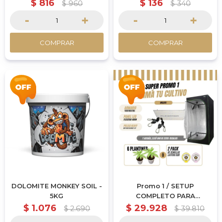
$
816
$
136
$
960
$
340
-
+
-
+
COMPRAR
COMPRAR
DOLOMITE MONKEY SOIL -
Promo 1 / SETUP
5KG
COMPLETO PARA
ARRANCAR TU CULTIVO
$
1.076
$
29.928
$
2.690
$
39.810