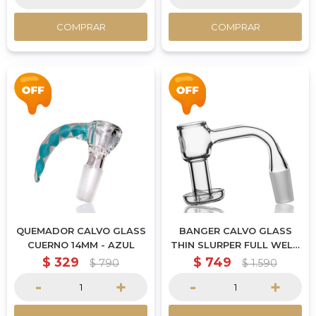
COMPRAR
COMPRAR
QUEMADOR CALVO GLASS
BANGER CALVO GLASS
CUERNO 14MM - AZUL
THIN SLURPER FULL WELD
14MM MACHO
$
329
$
749
$
790
$
1.590
-
+
-
+