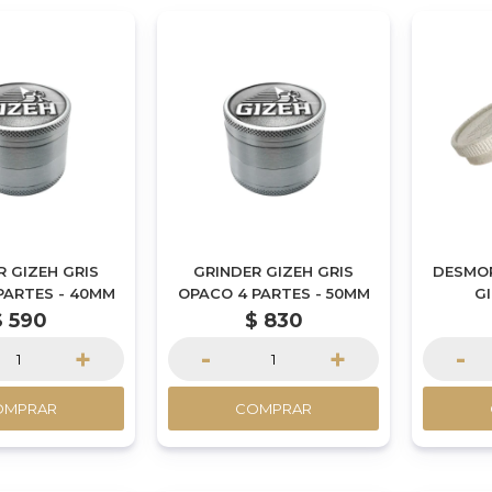
R GIZEH GRIS
GRINDER GIZEH GRIS
DESMO
PARTES - 40MM
OPACO 4 PARTES - 50MM
G
$
590
$
830
+
-
+
-
OMPRAR
COMPRAR