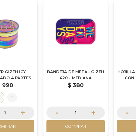
R GIZEH ICY
BANDEJA DE METAL GIZEH
HOJILLA
DO 4 PARTES -
420 - MEDIANA
CON 
50 MM
$
990
$
380
+
-
+
-
OMPRAR
COMPRAR