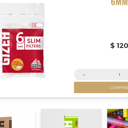
6M
$
12
-
COMPRA