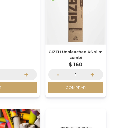
M
0
GIZEH Unbleached KS slim
combi
$
160
+
-
+
R
COMPRAR