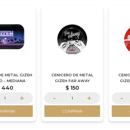
E METAL GIZEH
CENICERO DE METAL
CENI
D - MEDIANA
GIZEH FAR AWAY
GIZE
$
440
$
150
+
-
+
-
OMPRAR
COMPRAR