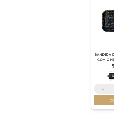
BANDEJA D
COMIC NE
-
C