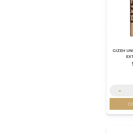
GIZEH UN
EX
-
C