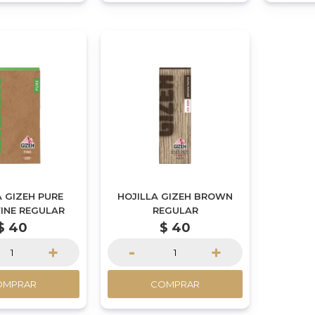
A GIZEH PURE
HOJILLA GIZEH BROWN
FINE REGULAR
REGULAR
$
40
$
40
+
-
+
OMPRAR
COMPRAR