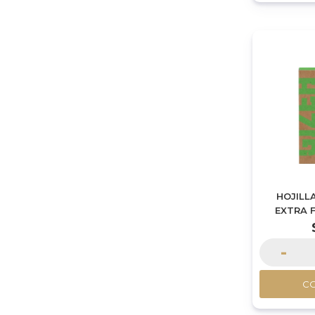
HOJILL
EXTRA 
-
C