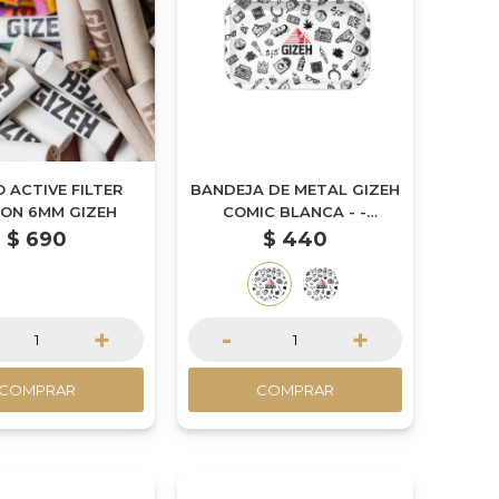
O ACTIVE FILTER
BANDEJA DE METAL GIZEH
ON 6MM GIZEH
COMIC BLANCA - -
MEDIANA
$
690
$
440
+
-
+
COMPRAR
COMPRAR