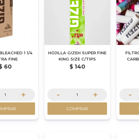
BLEACHED 1 1/4
HOJILLA GIZEH SUPER FINE
FILTR
TRA FINE
KING SIZE C/TIPS
CARB
$
60
$
140
+
-
+
-
OMPRAR
COMPRAR