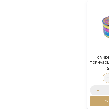
GRINDE
TORNASOLA
-
C