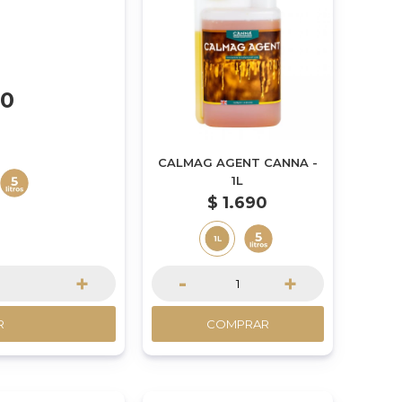
90
CALMAG AGENT CANNA -
1L
$
1.690
+
-
+
R
COMPRAR