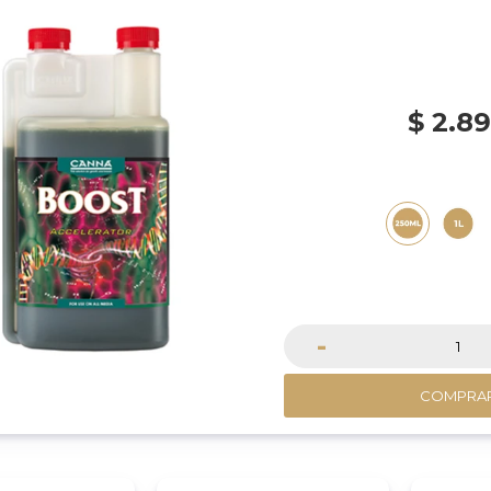
$
2.8
-
COMPRA