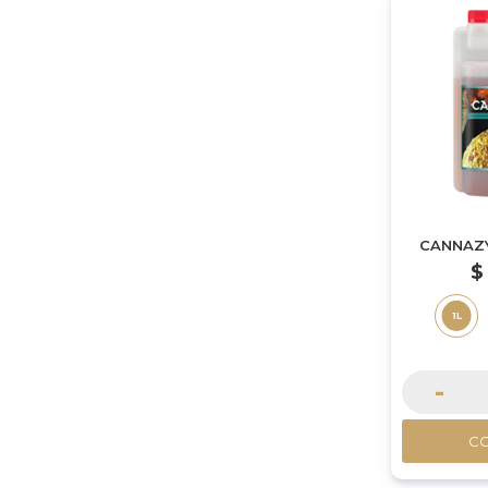
CANNAZY
$
-
C