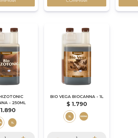
OMPRAR
COMPRAR
RHIZOTONIC
BIO VEGA BIOCANNA - 1L
NNA - 250ML
$
1.790
1.890
+
-
+