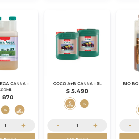
VEGA CANNA -
COCO A+B CANNA - 5L
BIO BO
500ML
$
5.490
$
870
+
-
+
-