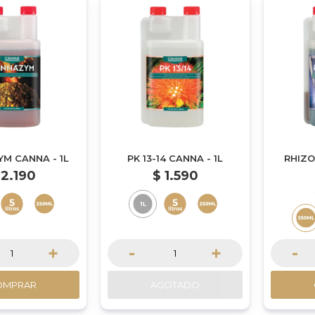
M CANNA - 1L
PK 13-14 CANNA - 1L
RHIZO
2.190
$
1.590
+
-
+
-
OMPRAR
AGOTADO