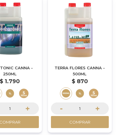
TONIC CANNA -
TERRA FLORES CANNA -
250ML
500ML
$
1.790
$
870
+
-
+
COMPRAR
COMPRAR