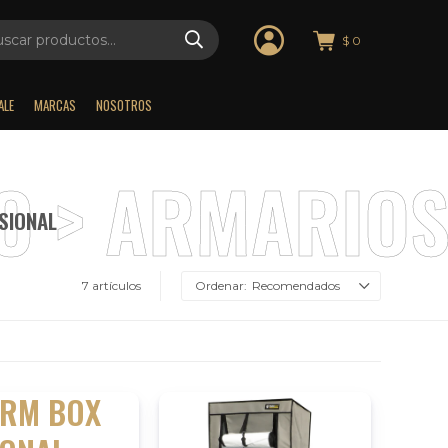
$
0
ALE
MARCAS
NOSOTROS
SIONAL
7 artículos
Recomendados
ARM BOX