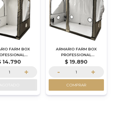
RIO FARM BOX
ARMARIO FARM BOX
OFESSIONAL
PROFESSIONAL
0X150X200CM
240X120X200CM
$
14.790
$
19.890
+
-
+
AGOTADO
COMPRAR