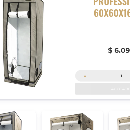
PROFESS
60X60X1
$
6.0
-
AGOTAD