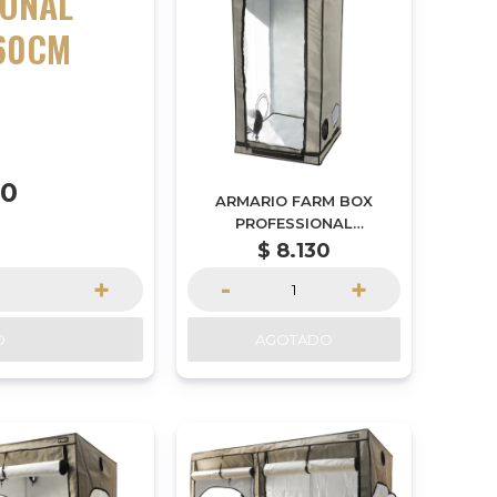
IONAL
60CM
90
ARMARIO FARM BOX
PROFESSIONAL
80X80X160CM
$
8.130
+
-
+
O
AGOTADO