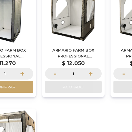
O FARM BOX
ARMARIO FARM BOX
ARMA
ESSIONAL
PROFESSIONAL
PR
100X200CM
120X120X200CM
15
11.270
$
12.050
+
-
+
-
OMPRAR
AGOTADO