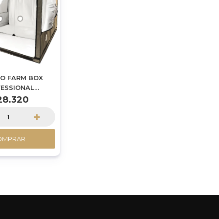
O FARM BOX
ESSIONAL
240X200CM
28.320
+
OMPRAR