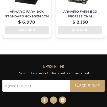
ARMARIO FARM BOX
ARMARIO FARM BOX
STANDARD 80X80X180CM
PROFESSIONAL
80X80X160CM
$
6.970
$
8.130
AGOTADO
AGOTADO
NEWSLETTER
¡Suscribite y recibí todas nuestras novedades!
SUSCRIBIRME


