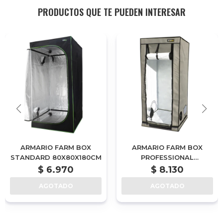
PRODUCTOS QUE TE PUEDEN INTERESAR
ARMARIO FARM BOX
ARMARIO FARM BOX
STANDARD 80X80X180CM
PROFESSIONAL
80X80X160CM
$
6.970
$
8.130
AGOTADO
AGOTADO