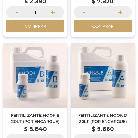
$
2.390
$
7.820
-
+
-
+
COMPRAR
COMPRAR
FERTILIZANTE HOOK B
FERTILIZANTE HOOK D
20LT (POR ENCARGUE)
20LT (POR ENCARGUE)
$
8.840
$
9.660