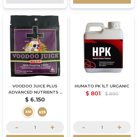
VOODOO JUICE PLUS
HUMATO PK 1LT URGANIC
ADVANCED NUTRIENTS -
$
801
$
890
(PACK X10 UN.)
$
6.150
-
+
-
+