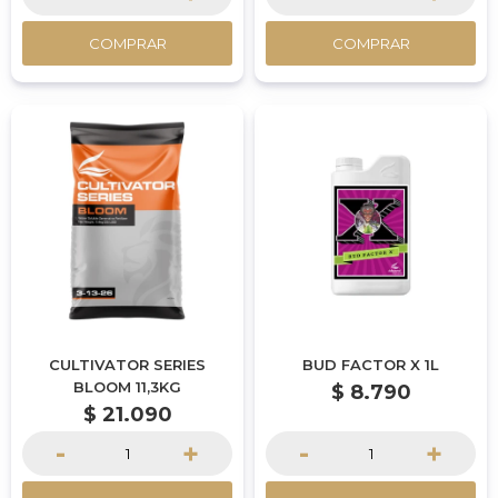
COMPRAR
COMPRAR
CULTIVATOR SERIES
BUD FACTOR X 1L
BLOOM 11,3KG
$
8.790
$
21.090
-
+
-
+