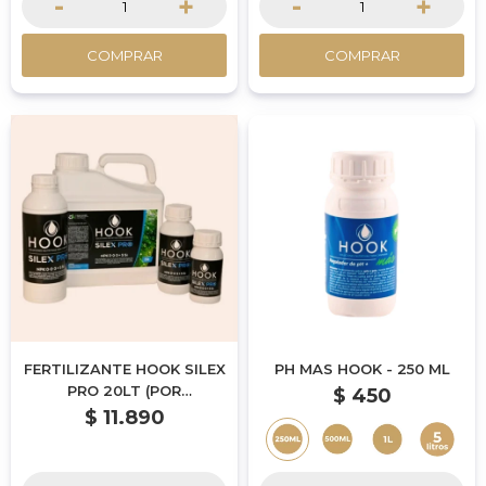
-
+
-
+
COMPRAR
COMPRAR
FERTILIZANTE HOOK SILEX
PH MAS HOOK - 250 ML
PRO 20LT (POR
$
450
ENCARGUE)
$
11.890