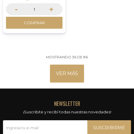
-
+
COMPRAR
MOSTRANDO
36
DE
86
VER MÁS
NEWSLETTER
¡Suscribite y recibí todas nuestras novedades!
SUSCRIBIRME