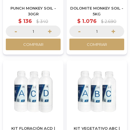
PUNCH MONKEY SOIL -
DOLOMITE MONKEY SOIL -
30GR
5KG
$
136
$
1.076
$
340
$
2.690
-
+
-
+
COMPRAR
COMPRAR
KIT FLORACIÓN ACD |
KIT VEGETATIVO ABC |