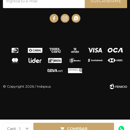
SUSCRIBIRME



© Copyright 2026 / Indajaus
Fenicio
1
COMPRAR