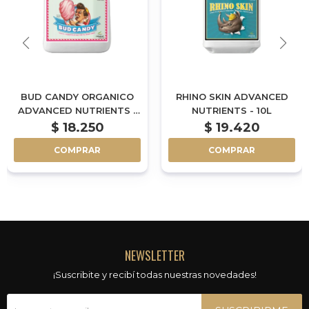
BUD CANDY ORGANICO
RHINO SKIN ADVANCED
ADVANCED NUTRIENTS -
NUTRIENTS - 10L
10L
$
18.250
$
19.420
COMPRAR
COMPRAR
NEWSLETTER
¡Suscribite y recibí todas nuestras novedades!