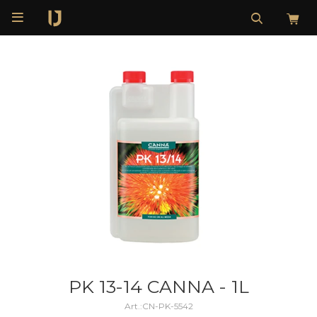

PK 13-14 CANNA - 1L
CN-PK-5542