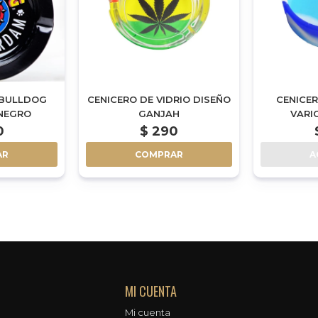
 BULLDOG
CENICERO DE VIDRIO DISEÑO
CENICER
 NEGRO
GANJAH
VARI
0
$
290
AR
COMPRAR
A
MI CUENTA
Mi cuenta