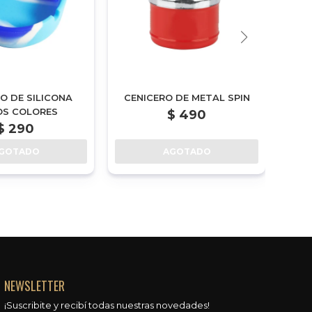
O DE SILICONA
CENICERO DE METAL SPIN
CEN
OS COLORES
$
490
$
290
GOTADO
AGOTADO
NEWSLETTER
¡Suscribite y recibí todas nuestras novedades!