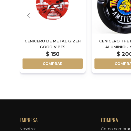
IZEH
CENICERO DE METAL GIZEH
CENICERO THE
GOOD VIBES
ALUMINIO -
$
150
$
20
COMPRAR
COMPR
EMPRESA
COMPRA
Nosotros
Como comprar