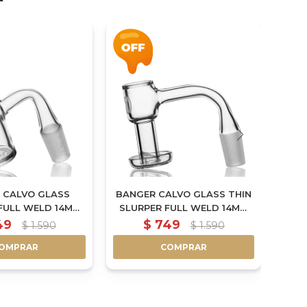
 CALVO GLASS
BANGER CALVO GLASS THIN
BAN
FULL WELD 14MM
SLURPER FULL WELD 14MM
Y MO
MACHO
MACHO
49
$
749
$
1.590
$
1.590
OMPRAR
COMPRAR