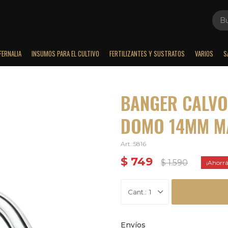
FERNALIA
INSUMOS PARA EL CULTIVO
FERTILIZANTES Y SUSTRATOS
VARIOS
S
BANGER CALVO
DOMO 14MM M
5816
$
749
$
1.590
1
Envíos