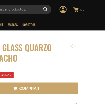
$
0
ALE
MARCAS
NOSOTROS
 GLASS QUARZO
ACHO
52
COMPRAR