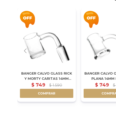
RICK
BANGER CALVO GLASS RICK
BANGER CALVO 
MACHO
Y MORTY CARITAS 14MM
PLANA 14MM
MACHO
$
749
$
749
$
1.590
$
COMPRAR
COMPR