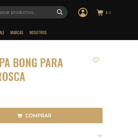
$
0
ALE
MARCAS
NOSOTROS
PA BONG PARA
ROSCA
COMPRAR