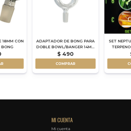
E 18MM CON
ADAPTADOR DE BONG PARA
SET NEPTU
A BONG
DOBLE BOWL/BANGER 14MM
TERPENO
- SP07
0
$
490
AR
COMPRAR
C
MI CUENTA
Mi cuenta