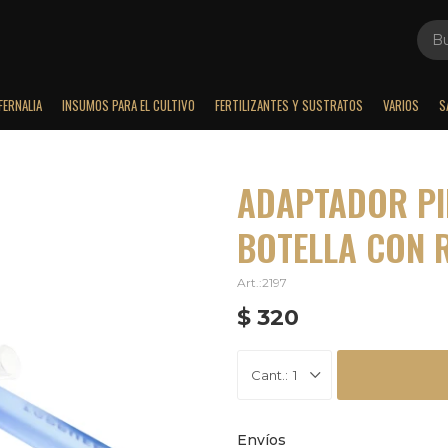
FERNALIA
INSUMOS PARA EL CULTIVO
FERTILIZANTES Y SUSTRATOS
VARIOS
S
ADAPTADOR PI
BOTELLA CON 
2197
$
320
1
Envíos