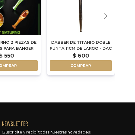
RNO 2 PIEZAS DE
DABBER DE TITANIO DOBLE
CAR
S PARA BANGER
PUNTA 11CM DE LARGO - DAC
$
550
$
600
OMPRAR
COMPRAR
NEWSLETTER
¡Suscribite y recibí todas nuestras novedades!