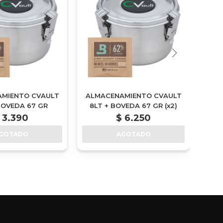
MIENTO CVAULT
ALMACENAMIENTO CVAULT
ALM
BOVEDA 67 GR
8LT + BOVEDA 67 GR (x2)
S
3.390
$
6.250
GOTADO
AGOTADO