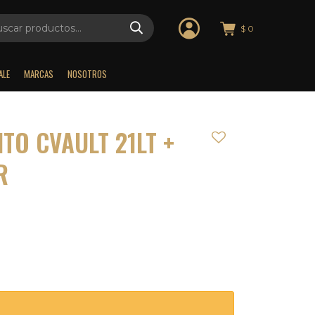
$
0
ALE
MARCAS
NOSOTROS
TO CVAULT 21LT +
R