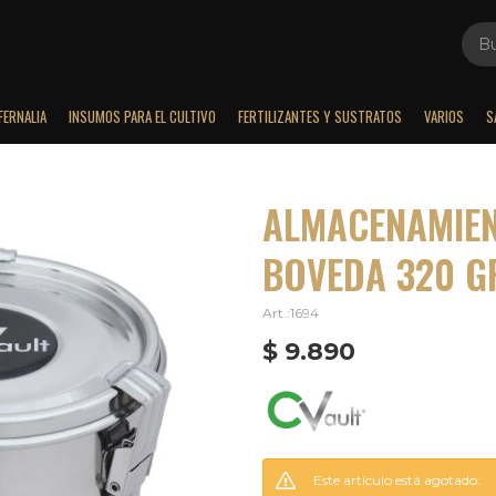
FERNALIA
INSUMOS PARA EL CULTIVO
FERTILIZANTES Y SUSTRATOS
VARIOS
S
ALMACENAMIEN
BOVEDA 320 G
1694
$
9.890
Este artículo está agotado.