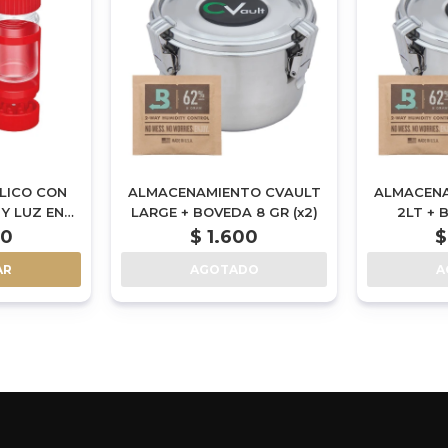
LICO CON
ALMACENAMIENTO CVAULT
ALMACENA
 Y LUZ EN
LARGE + BOVEDA 8 GR (x2)
2LT + 
90
$
1.600
$
AR
AGOTADO
A