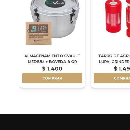
AULT
ALMACENAMIENTO CVAULT
TARRO DE ACRI
GR
MEDIUM + BOVEDA 8 GR
LUPA, GRINDER
CAJA
$
1.400
$
1.4
COMPRAR
COMPR