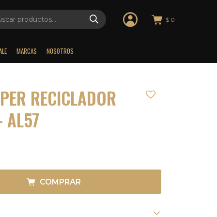
$
0
ALE
MARCAS
NOSOTROS
UPER RECICLADOR
- AL57
COMPRAR