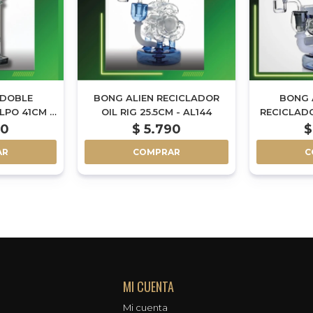
 DOBLE
BONG ALIEN RECICLADOR
BONG A
PO 41CM -
OIL RIG 25.5CM - AL144
RECICLAD
HEAD 
90
$
5.790
$
AR
COMPRAR
C
MI CUENTA
Mi cuenta