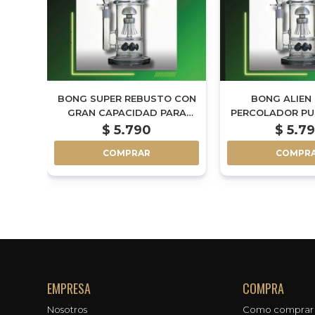
C OIL
BONG SUPER REBUSTO CON
BONG ALIEN
R 4MM
GRAN CAPACIDAD PARA
PERCOLADOR PUL
CARGAR DOBLE
AL259
$
5.790
$
5.7
PERCOLADOR +
COMPRAR
COMPR
ATRAPAHIELOS 41CM
EMPRESA
COMPRA
Nosotros
Como comprar