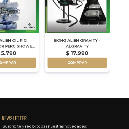
LIEN OIL RIG
BONG ALIEN GRAVITY -
BONG
OR PERC SHOWER
ALGRAVITY
RIG
25CM - AL133
5.790
$
17.990
OMPRAR
COMPRAR
NEWSLETTER
¡Suscribite y recibí todas nuestras novedades!