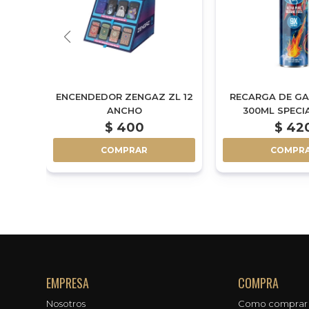
L 13
ENCENDEDOR ZENGAZ ZL 12
RECARGA DE G
ANCHO
300ML SPECI
$
400
$
42
COMPRAR
COMPR
EMPRESA
COMPRA
Nosotros
Como comprar