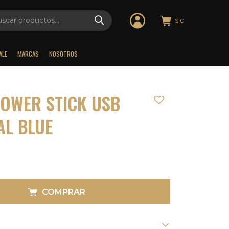
$
0
ALE
MARCAS
NOSOTROS
OWER STICK USB
AL BLUE
COMPRAR