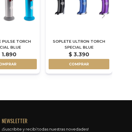
E PULSE TORCH
SOPLETE ULTRON TORCH
ENC
CIAL BLUE
SPECIAL BLUE
$
1.890
$
3.390
OMPRAR
COMPRAR
NEWSLETTER
¡Suscribite y recibí todas nuestras novedades!