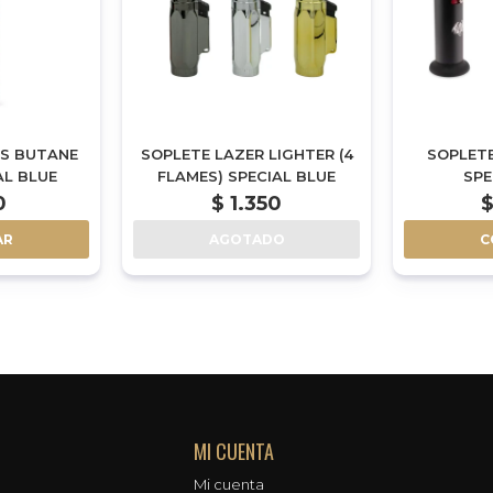
AS BUTANE
SOPLETE LAZER LIGHTER (4
SOPLET
AL BLUE
FLAMES) SPECIAL BLUE
SPE
0
$
1.350
AR
AGOTADO
C
MI CUENTA
Mi cuenta