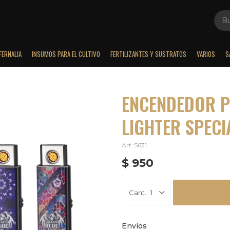
FERNALIA
INSUMOS PARA EL CULTIVO
FERTILIZANTES Y SUSTRATOS
VARIOS
S
ENCENDEDOR P
LIGHTER SPECI
5631
$
950
1
Envíos