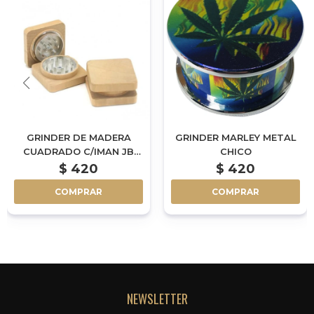
GRINDER DE MADERA
GRINDER MARLEY METAL
CUADRADO C/IMAN JB
CHICO
(DSM-12/WDC)
$
420
$
420
COMPRAR
COMPRAR
NEWSLETTER