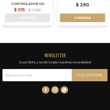
CONTROLADOR DE
$
290
MANTA TERMICA
$
515
$
1.790
AGOTADO
COMPRAR
NEWSLETTER
¡Suscribite y recibí todas nuestras novedades!
SUSCRIBIRME


