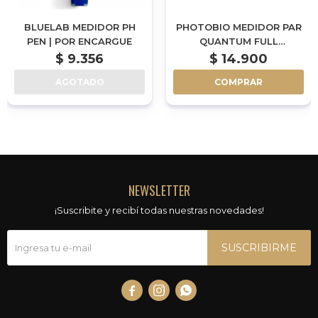
BLUELAB MEDIDOR PH
PHOTOBIO MEDIDOR PAR
PEN | POR ENCARGUE
QUANTUM FULL
SPECTRUM | POR
$
9.356
$
14.900
ENCARGUE
AGOTADO
COMPRAR
NEWSLETTER
¡Suscribite y recibí todas nuestras novedades!
SUSCRIBIRME


