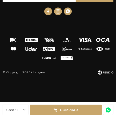



© Copyright 2026 / Indajaus
Fenicio
1
COMPRAR