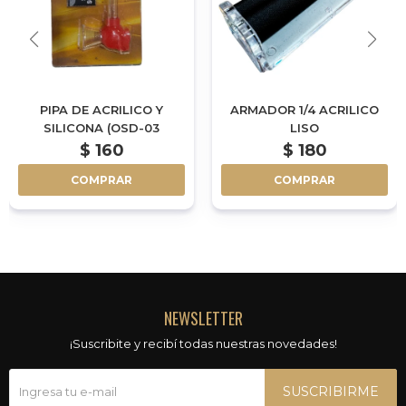
PIPA DE ACRILICO Y
ARMADOR 1/4 ACRILICO
SILICONA (OSD-03
LISO
$
160
$
180
COMPRAR
COMPRAR
NEWSLETTER
¡Suscribite y recibí todas nuestras novedades!
SUSCRIBIRME