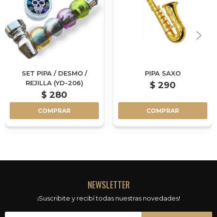
SET PIPA / DESMO /
PIPA SAXO
REJILLA (YD-206)
$
290
$
280
COMPRAR
COMPRAR
NEWSLETTER
¡Suscribite y recibí todas nuestras novedades!