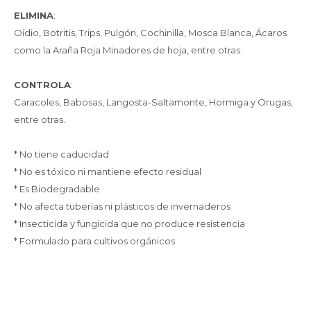
ELIMINA
:
Oidio, Botritis, Trips, Pulgón, Cochinilla, Mosca Blanca, Ácaros
como la Araña Roja Minadores de hoja, entre otras.
CONTROLA
:
Caracoles, Babosas, Langosta-Saltamonte, Hormiga y Orugas,
entre otras.
* No tiene caducidad
* No es tóxico ni mantiene efecto residual
* Es Biodegradable
* No afecta tuberías ni plásticos de invernaderos
* Insecticida y fungicida que no produce resistencia
* Formulado para cultivos orgánicos