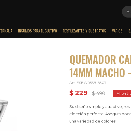
FERNALIA
INSUMOS PARA EL CULTIVO
FERTILIZANTES Y SUSTRATOS
VARIOS
S
QUEMADOR CAL
14MM MACHO -
ESBW055B-5807
$
229
$
490
Su diseño simple y atractivo, res
elección perfecta. Asegura boca
una variedad de colores.