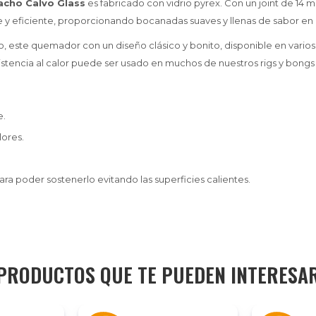
cho Calvo Glass
es fabricado con vidrio pyrex. Con un joint de 14 
y eficiente, proporcionando bocanadas suaves y llenas de sabor en 
, este quemador con un diseño clásico y bonito, disponible en varios 
istencia al calor puede ser usado en muchos de nuestros rigs y bongs 
e.
lores.
a poder sostenerlo evitando las superficies calientes.
PRODUCTOS QUE TE PUEDEN INTERESA