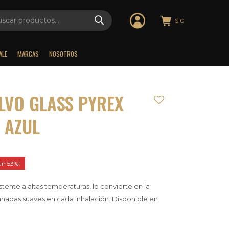
$
0
ALE
MARCAS
NOSOTROS
VO GLASS PYREX
 AZUL
53
istente a altas temperaturas, lo convierte en la
nadas suaves en cada inhalación. Disponible en