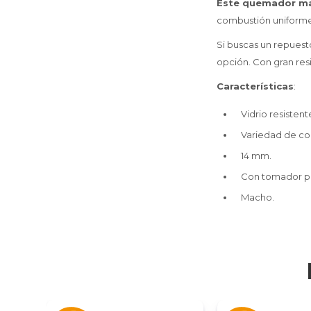
Este quemador ma
combustión uniforme 
Si buscas un repuesto
opción. Con gran res
Características
:
Vidrio resistent
Variedad de co
14 mm.
Con tomador par
Macho.