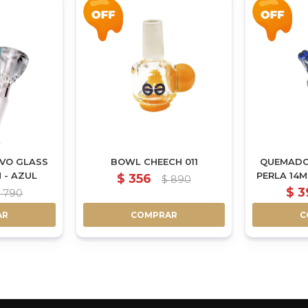
VO GLASS
BOWL CHEECH 011
QUEMADO
 - AZUL
PERLA 14
$
356
$
890
$
3
790
AR
COMPRAR
C