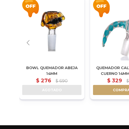
BOWL QUEMADOR ABEJA
QUEMADOR CAL
14MM
CUERNO 14MM
$
276
$
329
$
690
$
AGOTADO
COMPR