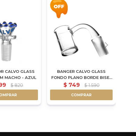
R CALVO GLASS
BANGER CALVO GLASS
MM MACHO - AZUL
FONDO PLANO BORDE BISEL
14MM MACHO
99
$
749
$
820
$
1.590
OMPRAR
COMPRAR