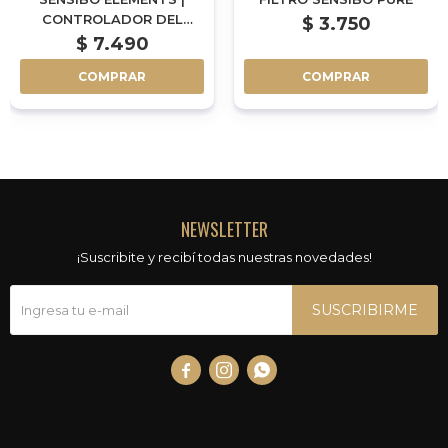
CONTROLADOR DEL
$
3.750
CLIMA INDOOR
$
7.490
COMPRAR
COMPRAR
NEWSLETTER
¡Suscribite y recibí todas nuestras novedades!
SUSCRIBIRME


