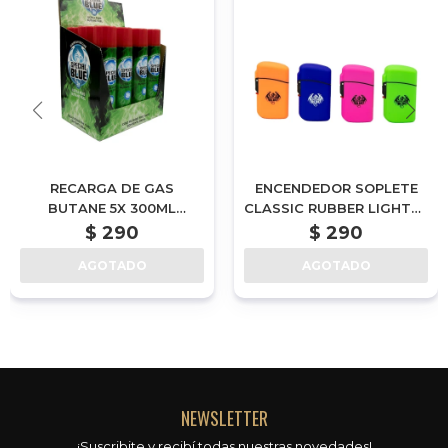
RECARGA DE GAS
ENCENDEDOR SOPLETE
BUTANE 5X 300ML
CLASSIC RUBBER LIGHTER
SPECIAL BLUE
SPECIAL BLUE
$
290
$
290
AGOTADO
AGOTADO
NEWSLETTER
¡Suscribite y recibí todas nuestras novedades!