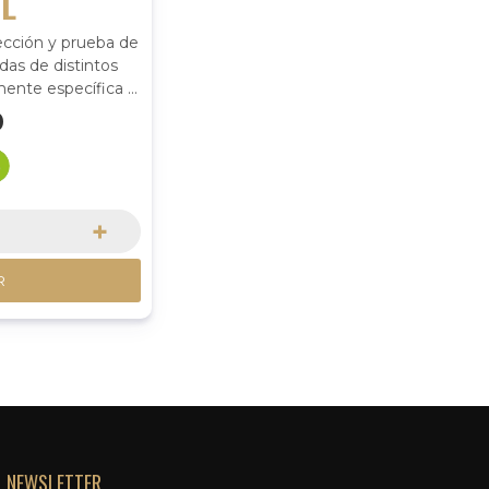
L
lección y prueba de
das de distintos
mente específica y
dad de adaptación
0
s y los suelos del
.
+
R
NEWSLETTER