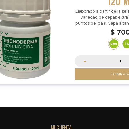
120 M
Elaborado a partir de la se
variedad de cepas extraí
puntos del país. Cepa alta
con una excelente capaci
$
70
a las condiciones climática
Uruguay
-
COMPRA
MI CUENTA