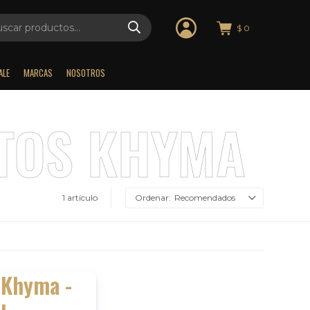
$
0
ALE
MARCAS
NOSOTROS
1 artículo
Recomendados
 Khyma -