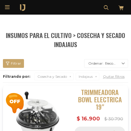

INSUMOS PARA EL CULTIVO > COSECHA Y SECADO
INDAJAUS
Recomendados
Filtrando por:
Cosecha y Secado
Indajaus
Quitar filtros
TRIMMEADORA
BOWL ELECTRICA
19"
$
16.900
$
30.790