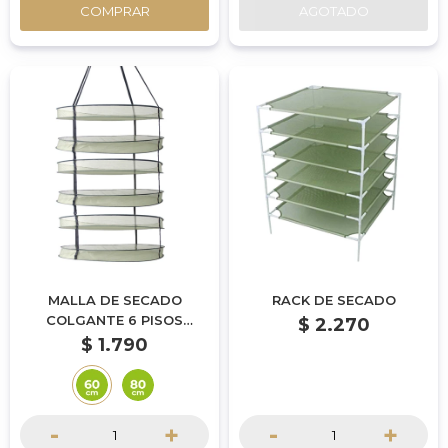
COMPRAR
AGOTADO
MALLA DE SECADO
RACK DE SECADO
COLGANTE 6 PISOS
$
2.270
REDONDA - MEDIANA |
$
1.790
60CM
-
+
-
+