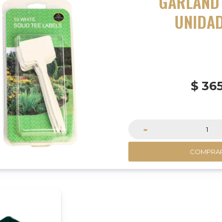
GARLAND 
UNIDA
$
36
-
COMPRA