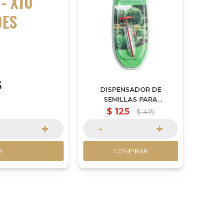
- X10
DES
5
DISPENSADOR DE
SEMILLAS PARA
GERMINACIÓN INDUSTRIAL
$
125
$
415
+
-
+
R
COMPRAR