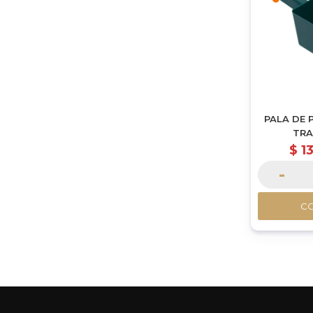
PALA DE 
TRA
$
1
-
C