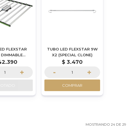
LED FLEXSTAR
TUBO LED FLEXSTAR 9W
 DIMMABLE
X2 (SPECIAL CLONE)
LE SE SERIE
42.390
$
3.470
AMSUNG
+
-
+
GOTADO
COMPRAR
MOSTRANDO
24
DE
29