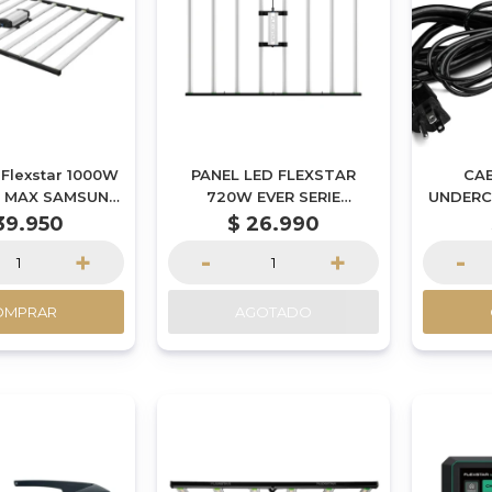
 Flexstar 1000W
PANEL LED FLEXSTAR
CAB
IE MAX SAMSUNG
720W EVER SERIE
UNDERC
 X 170CM)
SAMSUNG (120 x 110CM)
(1
39.950
$
26.990
+
-
+
-
OMPRAR
AGOTADO