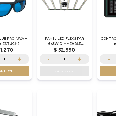
LUE PRO (UVA +
PANEL LED FLEXSTAR
CONTRO
 + ESTUCHE
645W DIMMEABLE
PLEGABLE PRO SERIE
1.270
$
52.990
SAMSUNG | POR
+
-
+
-
ENCARGUE
OMPRAR
AGOTADO