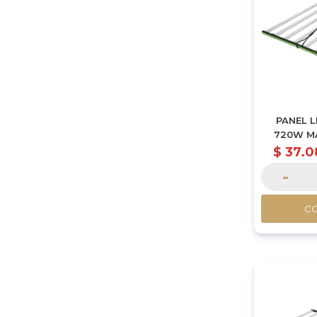
PANEL 
720W M
PLEGAB
$
37.0
S
-
C