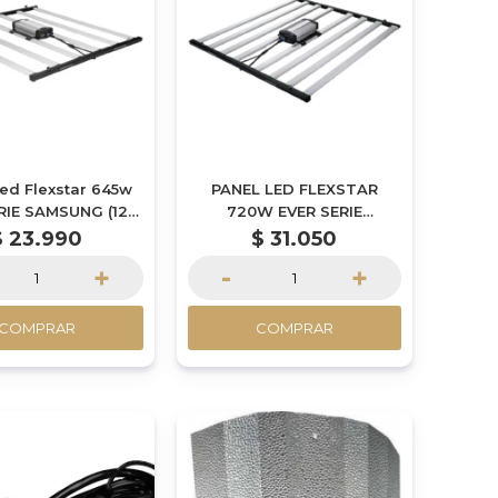
ed Flexstar 645w
PANEL LED FLEXSTAR
RIE SAMSUNG (120
720W EVER SERIE
X 120)
SAMSUNG (120 x 170CM)
$
23.990
$
31.050
+
-
+
COMPRAR
COMPRAR