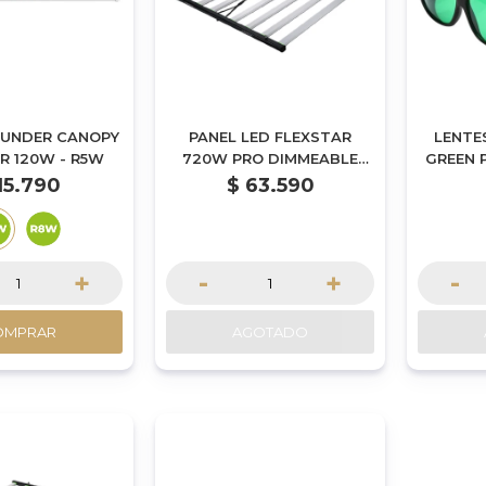
 UNDER CANOPY
PANEL LED FLEXSTAR
LENTE
R 120W - R5W
720W PRO DIMMEABLE
GREEN P
PLEGABLE SERIE SAMSUNG
15.790
$
63.590
+
-
+
-
OMPRAR
AGOTADO