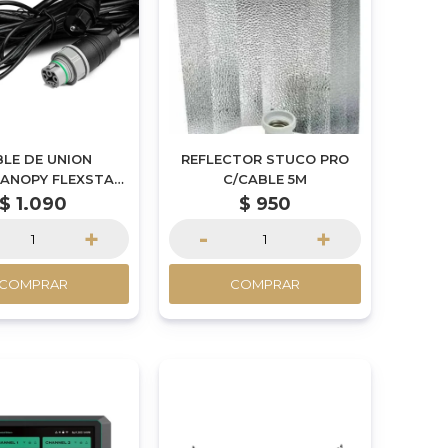
LE DE UNION
REFLECTOR STUCO PRO
ANOPY FLEXSTAR
C/CABLE 5M
MT DE LARGO)
$
1.090
$
950
+
-
+
COMPRAR
COMPRAR