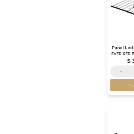
Panel Led
EVER SER
(120
$
-
C