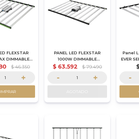
LED FLEXSTAR
PANEL LED FLEXSTAR
Panel L
AX DIMMABLE
1000W DIMMABLE
EVER SE
LE SE SERIE
PLEGABLE PRO SERIE
80
$
63.592
$
46.350
$
79.490
AMSUNG
SAMSUNG - POR
+
-
+
-
ENCARGUE
OMPRAR
AGOTADO