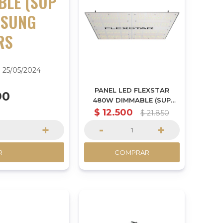
BLE (SUP
MSUNG
RS
 25/05/2024
PANEL LED FLEXSTAR
90
480W DIMMABLE (SUP
SLIM) SAMSUNG DRIVERS
$
12.500
$
21.850
+
-
+
R
COMPRAR