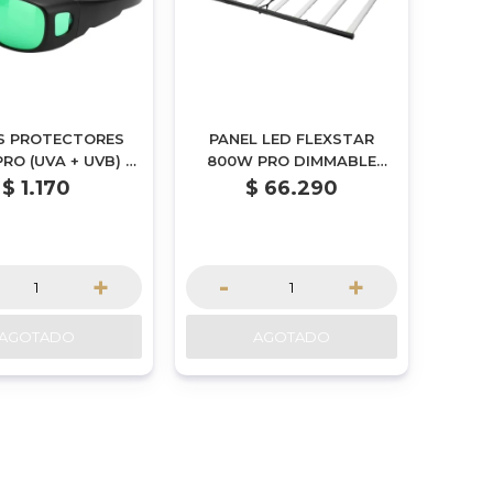
S PROTECTORES
PANEL LED FLEXSTAR
RO (UVA + UVB) +
800W PRO DIMMABLE
ESTUCHE
PLEGABLE SERIE SAMSUNG
$
1.170
$
66.290
+
-
+
AGOTADO
AGOTADO