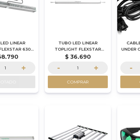
 LED LINEAR
TUBO LED LINEAR
CABLE
FLEXSTAR 630W
TOPLIGHT FLEXSTAR
UNDER 
 POR ENCARGUE
300W (R9B) | POR
(3
68.790
$
36.690
ENCARAGUE
+
-
+
-
GOTADO
COMPRAR