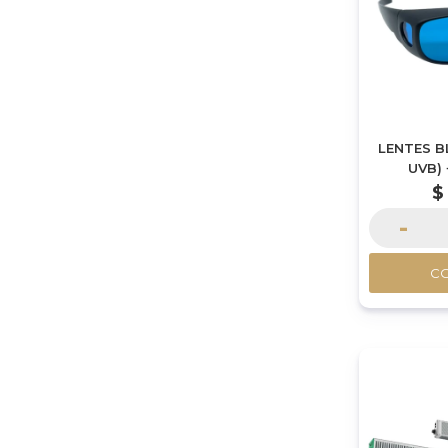
LENTES B
UVB)
$
-
C