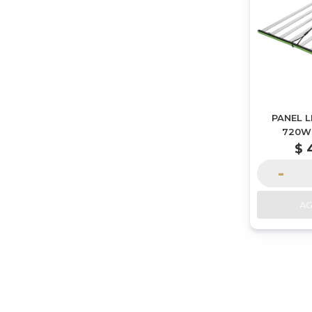
PANEL 
720W
PLEGAB
$
S
-
A