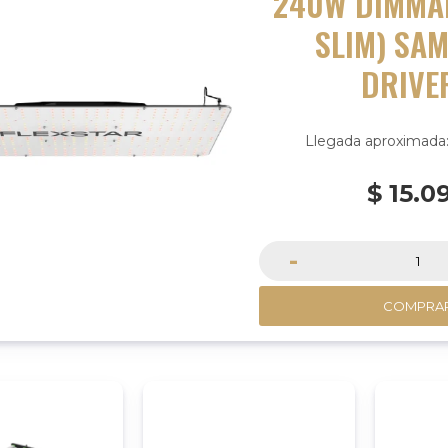
240W DIMMA
SLIM) SA
DRIVE
Llegada aproximada:
$
15.0
-
COMPRA