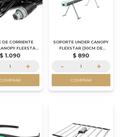
 DE CORRIENTE
SOPORTE UNDER CANOPY
CANOPY FLEXSTAR
FLEXSTAR (30CM DE
MT DE LARGO)
ALTURA) / Por Encargue
$
1.090
$
890
+
-
+
COMPRAR
COMPRAR