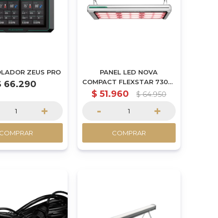
LADOR ZEUS PRO
PANEL LED NOVA
COMPACT FLEXSTAR 730W
$
66.290
(R5W)
$
51.960
$
64.950
+
-
+
COMPRAR
COMPRAR