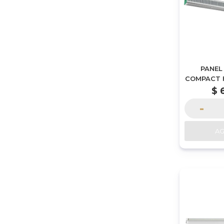
PANEL
COMPACT 
(R8W) |
$
-
A