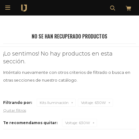

NO SE HAN RECUPERADO PRODUCTOS
¡Lo sentimos! No hay productos en esta
sección.
Inténtalo nuevamente con otros criterios de filtrado o busca en
otras secciones de nuestro catálogo.
Filtrando por:
Kits Iluminación
Voltaje:
630W
Quitar filtros
Te recomendamos quitar:
Voltaje:
630W