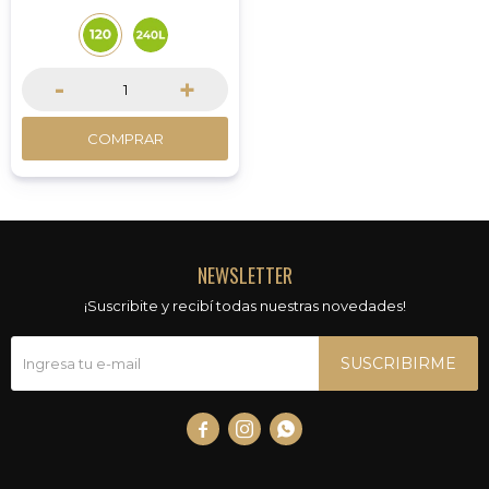
-
+
COMPRAR
NEWSLETTER
¡Suscribite y recibí todas nuestras novedades!
SUSCRIBIRME


