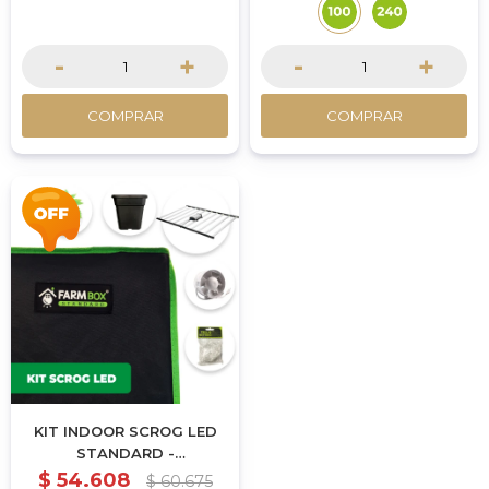
-
+
-
+
COMPRAR
COMPRAR
KIT INDOOR SCROG LED
STANDARD -
120X120X200CM
$
54.608
$
60.675