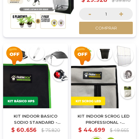
$
29.928
$
39.810
-
+
COMPRAR
KIT INDOOR BASICO
KIT INDOOR SCROG LED
SODIO STANDARD -
PROFESSIONAL -
240X240X200CM
100X100X200CM
$
60.656
$
44.699
$
75.820
$
49.665