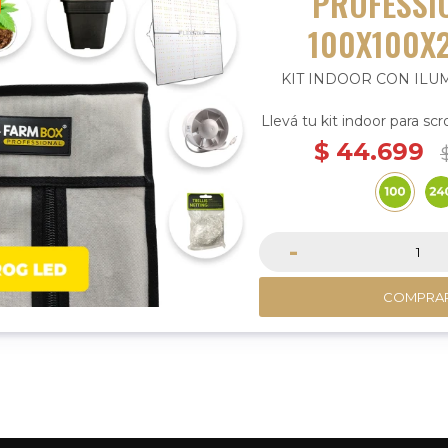
PROFESSI
100X100X
KIT INDOOR CON ILU
Llevá tu kit indoor para sc
LED de la mejor 
$
44.699
Entrá al producto para con
-
COMPRA