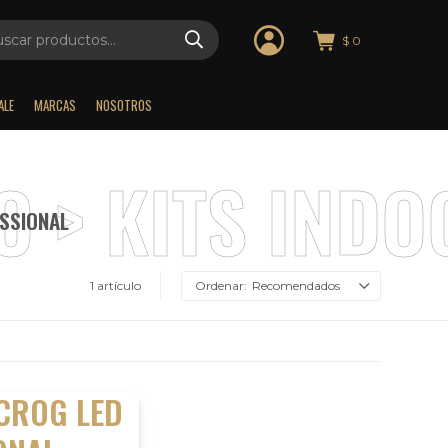
$
0
ALE
MARCAS
NOSOTROS
ESSIONAL
1 artículo
Recomendados
SCROG LED