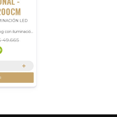
ONAL -
200CM
MINACIÓN LED
rog con iluminación
calidad.
$
49.665
ocer más detalles.
+
R