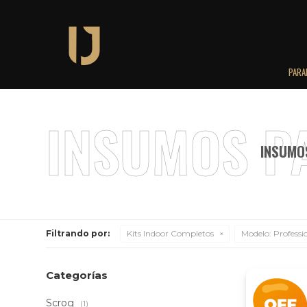
PARA
INSUMOS
Filtrando por:
Kits Indoor Completos
Modelo:
Professi
Categorías
Scrog
(1)