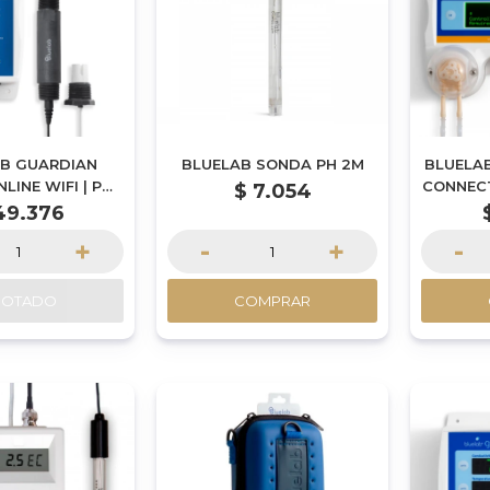
B GUARDIAN
BLUELAB SONDA PH 2M
BLUELA
LINE WIFI | POR
CONNECT
$
7.054
CARGUE
49.376
+
-
+
-
GOTADO
COMPRAR