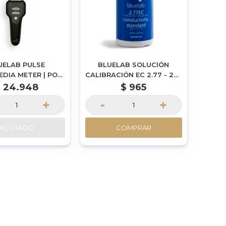
UELAB PULSE
BLUELAB SOLUCIÓN
EDIA METER | POR
CALIBRACIÓN EC 2.77 - 250
ENCARGUE
ML | POR ENCARGUE
$
24.948
$
965
+
-
+
AGOTADO
COMPRAR