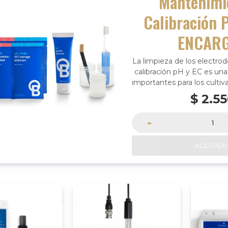
Mantenimi
Calibración 
ENCAR
La limpieza de los electrod
calibración pH y EC es una
importantes para los culti
un medidor de 
$
2.5
-
AGOTAD