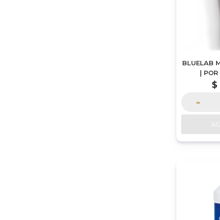
BLUELAB M
| PO
$
-
A