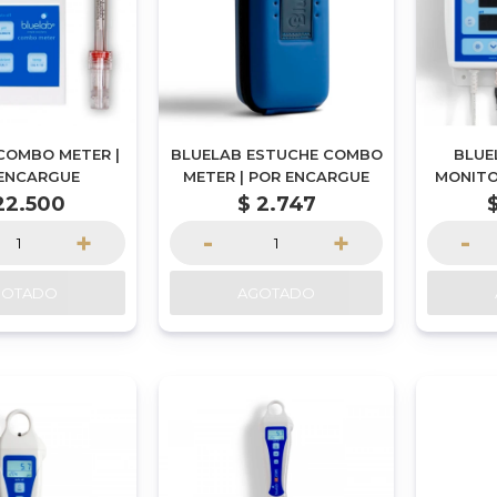
COMBO METER |
BLUELAB ESTUCHE COMBO
BLUE
ENCARGUE
METER | POR ENCARGUE
MONITO
22.500
$
2.747
+
-
+
-
GOTADO
AGOTADO