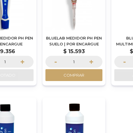
EDIDOR PH PEN
BLUELAB MEDIDOR PH PEN
BL
R ENCARGUE
SUELO | POR ENCARGUE
MULTIM
9.356
$
15.593
+
-
+
-
GOTADO
COMPRAR