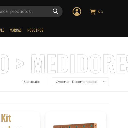
$
0
ALE
MARCAS
NOSOTROS
16 artículos
Recomendados
 Kit