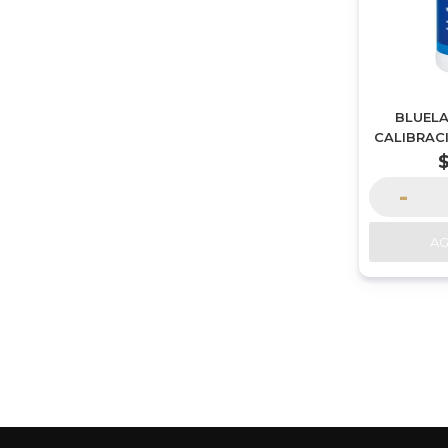
BLUELA
CALIBRACI
ML | P
-
A