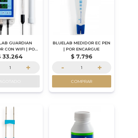
LAB GUARDIAN
BLUELAB MEDIDOR EC PEN
R CON WIFI | POR
| POR ENCARGUE
ENCARGUE
$
33.264
$
7.796
+
-
+
AGOTADO
COMPRAR