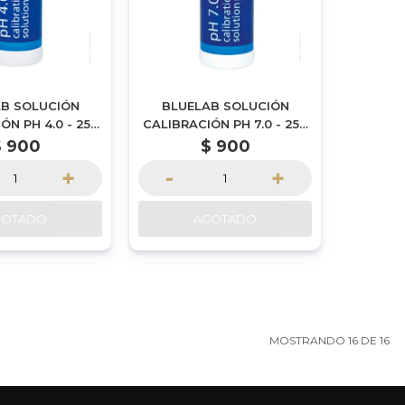
B SOLUCIÓN
BLUELAB SOLUCIÓN
ÓN PH 4.0 - 250
CALIBRACIÓN PH 7.0 - 250
OR ENCARGUE
ML | POR ENCARGUE
$
900
$
900
+
-
+
GOTADO
AGOTADO
MOSTRANDO
16
DE
16