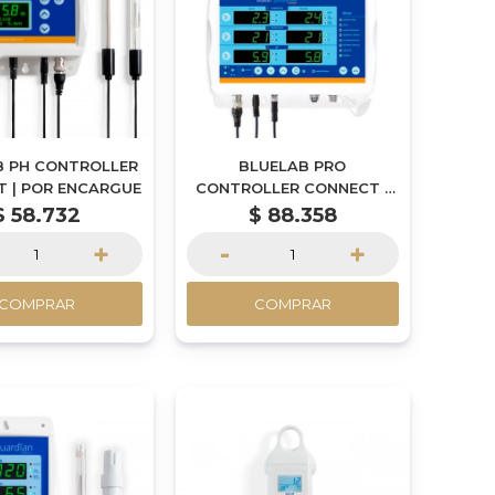
B PH CONTROLLER
BLUELAB PRO
 | POR ENCARGUE
CONTROLLER CONNECT |
POR ENCARGUE
$
58.732
$
88.358
+
-
+
COMPRAR
COMPRAR