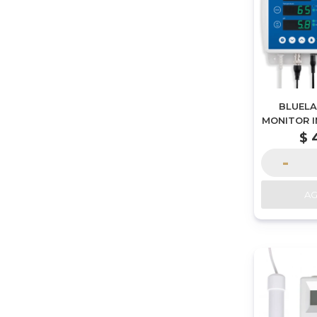
BLUELA
MONITOR IN
EN
$
-
A