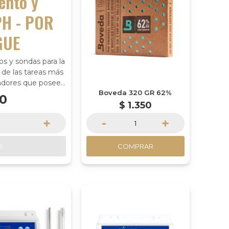
ento y
PH - POR
GUE
os y sondas para la
 de las tareas más
vadores que poseen
Boveda 320 GR 62%
pH o EC.
50
$
1.350
+
-
+
O
COMPRAR