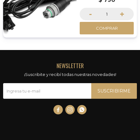
$
790
-
+
COMPRAR
NEWSLETTER
¡Suscribite y recibí todas nuestras novedades!
SUSCRIBIRME


