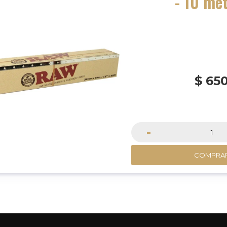
- 10 me
$
65
-
COMPRA