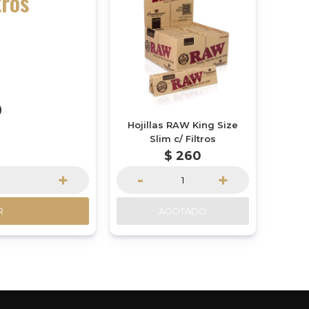
tros
0
Hojillas RAW King Size
Slim c/ Filtros
$
260
+
-
+
R
AGOTADO