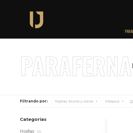
PARA
Filtrando por:
Hojillas, blunts y conos
Indajaus
Qu
Categorías
Hojillas
(2)