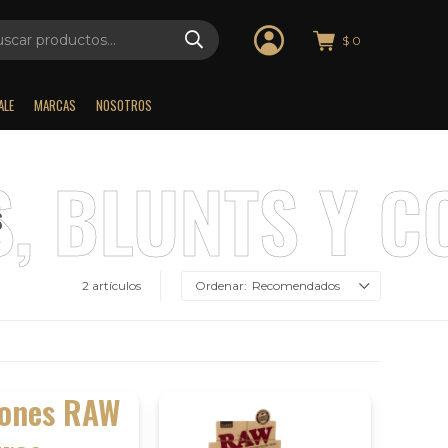
$
0
ALE
MARCAS
NOSOTROS
S
2 artículos
Recomendados
iones RAW