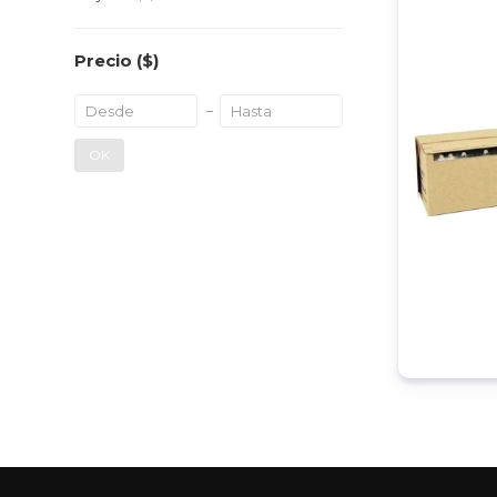
Precio
($)
OK