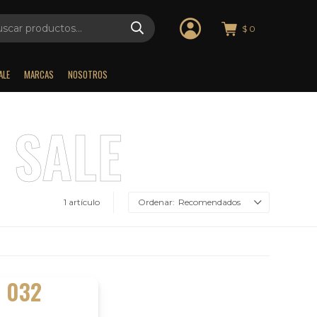
$
0
ALE
MARCAS
NOSOTROS
1 artículo
Recomendados
 032