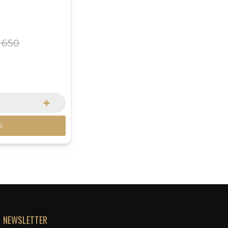
650
+
R
NEWSLETTER