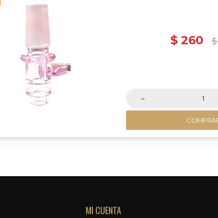
$
260
$
-
COMPRA
MI CUENTA