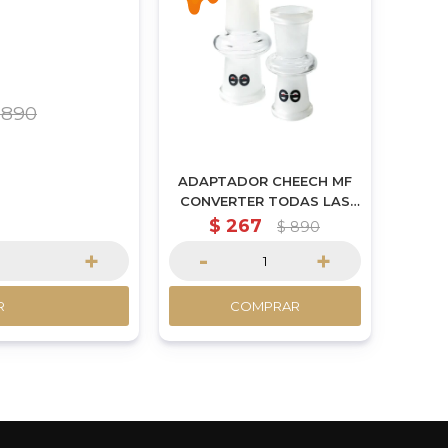
890
ADAPTADOR CHEECH MF
CONVERTER TODAS LAS
MEDIDAS
$
267
$
890
+
-
+
R
COMPRAR