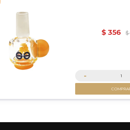
$
356
$
-
COMPRA