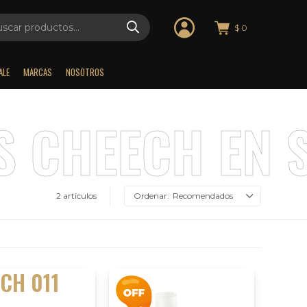
$
0
ALE
MARCAS
NOSOTROS
2 artículos
Recomendados
CH 011