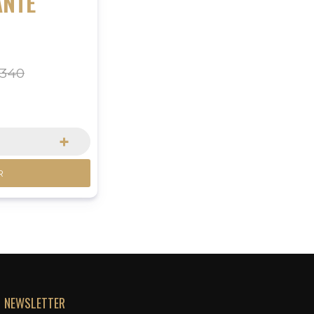
ANTE
340
+
R
NEWSLETTER