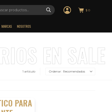
$
0
MARCAS
NOSOTROS
1 artículo
Recomendados
TICO PARA