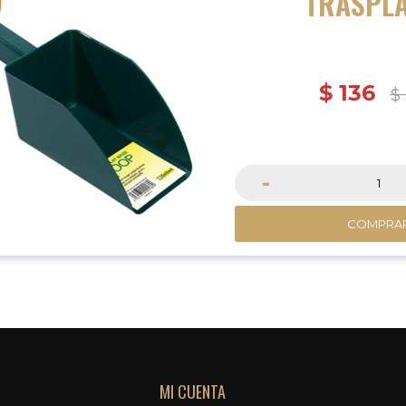
TRASPL
$
136
$
-
COMPRA
MI CUENTA