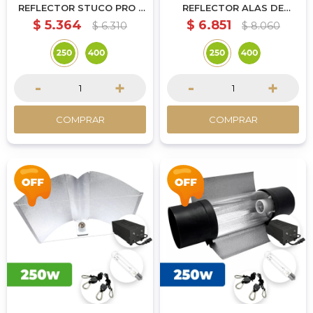
REFLECTOR STUCO PRO -
REFLECTOR ALAS DE
250W
GAVIOTA GRANDE - 250W
$
5.364
$
6.851
$
6.310
$
8.060
-
+
-
+
COMPRAR
COMPRAR