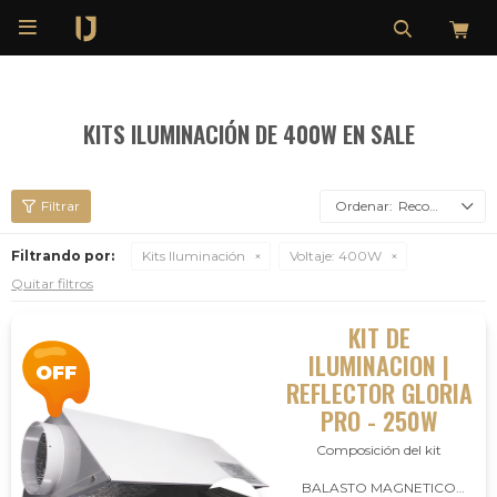

KITS ILUMINACIÓN DE 400W EN SALE
Recomendados
Filtrando por:
Kits Iluminación
Voltaje:
400W
Quitar filtros
KIT DE
ILUMINACION |
REFLECTOR GLORIA
PRO - 250W
Composición del kit
BALASTO MAGNETICO