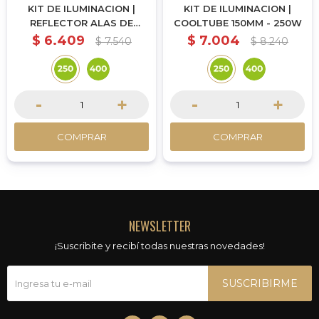
KIT DE ILUMINACION |
KIT DE ILUMINACION |
REFLECTOR ALAS DE
COOLTUBE 150MM - 250W
GAVIOTA MEDIANO - 250W
$
6.409
$
7.004
$
7.540
$
8.240
-
+
-
+
COMPRAR
COMPRAR
NEWSLETTER
¡Suscribite y recibí todas nuestras novedades!
SUSCRIBIRME