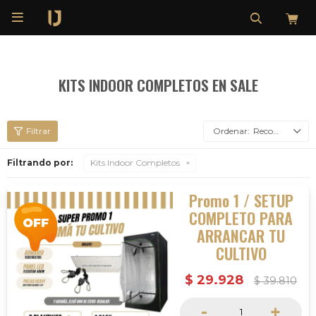

KITS INDOOR COMPLETOS EN SALE
Recomendados
Filtrando por:
Kits Indoor Completos
Promo 1 / SETUP
COMPLETO PARA
ARRANCAR TU
CULTIVO
$
29.928
$
39.810
-
+