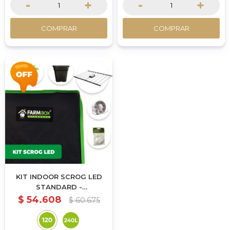
-
+
-
+
COMPRAR
COMPRAR
KIT INDOOR SCROG LED
STANDARD -
120X120X200CM
$
54.608
$
60.675