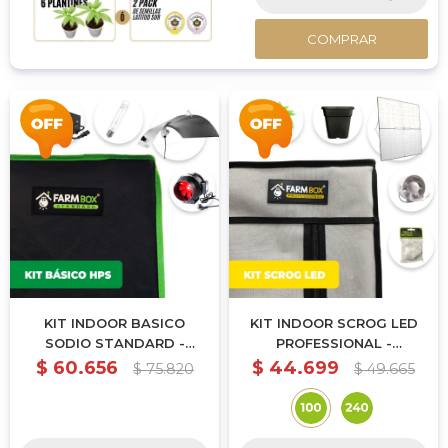
COMPRAR
KIT INDOOR BASICO
KIT INDOOR SCROG LED
SODIO STANDARD -
PROFESSIONAL -
240X240X200CM
100X100X200CM
$
60.656
$
44.699
$
75.820
$
49.665