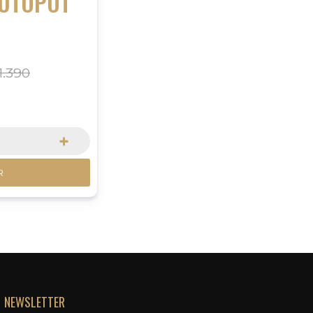
AUTOPOT
1.390
+
R
NEWSLETTER