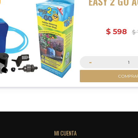
EASY 2 GO 
$
598
$
-
COMPRA
MI CUENTA